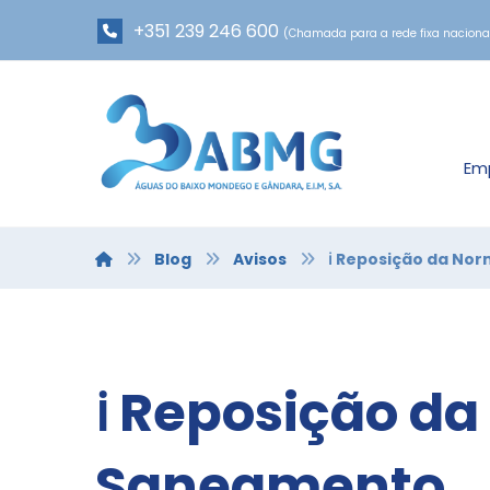
+351 239 246 600
(Chamada para a rede fixa naciona
Em
Blog
Avisos
ℹ️ Reposição da N
ℹ️ Reposição d
Saneamento