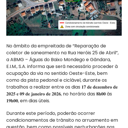
No âmbito da empreitada de “Reparação de
coletor de saneamento na Rua Heróis 25 de Abril”,
a ABMG – Águas do Baixo Mondego e Gândara,
E.I.M., S.A. informa que será necessário proceder à
ocupação da via no sentido Oeste-Este, bem
como da pista pedonal e ciclável, durante os
trabalhos a realizar entre os dias 𝟏𝟕 𝐝𝐞 𝐝𝐞𝐳𝐞𝐦𝐛𝐫𝐨 𝐝𝐞
𝟐𝟎𝟐𝟓 𝐞 𝟎𝟗 𝐝𝐞 𝐣𝐚𝐧𝐞𝐢𝐫𝐨 𝐝𝐞 𝟐𝟎𝟐𝟔, no horário das 𝟖𝐡𝟎𝟎 às
𝟏𝟗𝐡𝟎𝟎, em dias úteis.
Durante este período, poderão ocorrer
condicionamentos de trânsito no arruamento em
questão, bem como possíveis perturbações nos