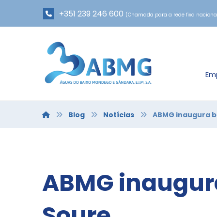
+351 239 246 600
(Chamada para a rede fixa naciona
Em
Blog
Notícias
ABMG inaugura b
ABMG inaugur
Soure