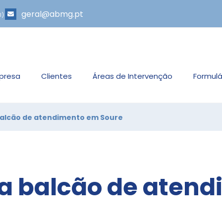
geral@abmg.pt
l)
presa
Clientes
Áreas de Intervenção
Formulá
alcão de atendimento em Soure
a balcão de aten