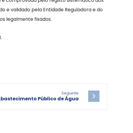
a e comprovada pelo registo sistemático dos
do e validado pela Entidade Reguladora e do
s legalmente fixados.
.
Seguinte
Abastecimento Público de Água