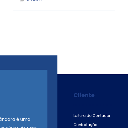
Cliente
Leitura do Contador
ândara é uma
Contratação