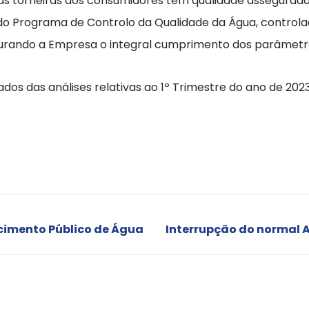
 das torneiras dos consumidores tem qualidade assegurad
do Programa de Controlo da Qualidade da Água, controla
curando a Empresa o integral cumprimento dos parâmetro
ados das análises relativas ao 1º Trimestre do ano de 2023
cimento Público de Água
Interrupção do normal 