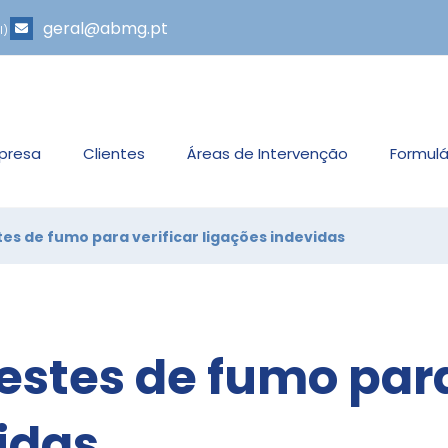
geral@abmg.pt
l)
presa
Clientes
Áreas de Intervenção
Formulá
tes de fumo para verificar ligações indevidas
estes de fumo para
idas