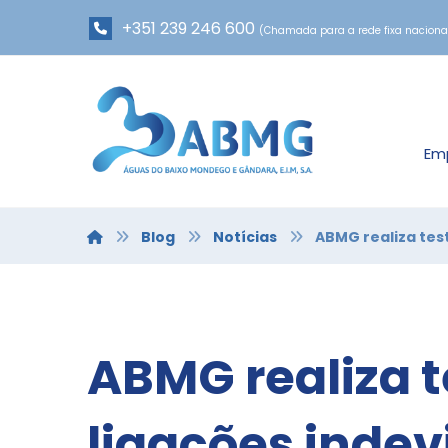
+351 239 246 600
(Chamada para a rede fixa naciona
Em
Blog
Notícias
ABMG realiza tes
ABMG realiza t
ligações indev