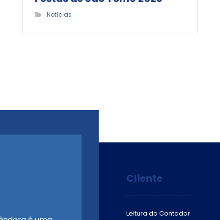
Notícias
Cliente
Leitura do Contador
ândara é uma