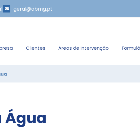
geral@abmg.pt
l)
presa
Clientes
Áreas de Intervenção
Formulá
gua
a Água