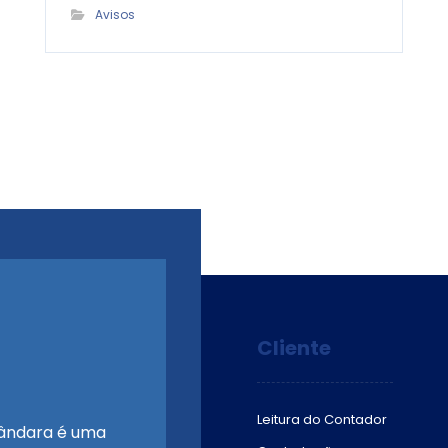
Avisos
Cliente
Leitura do Contador
ândara é uma