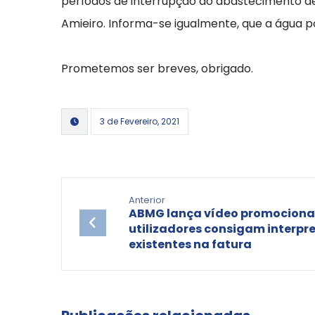
períodos de interrupção do abastecimento de 
Amieiro. Informa-se igualmente, que a água 
Prometemos ser breves, obrigado.
3 de Fevereiro, 2021
Anterior
ABMG lança vídeo promocional
utilizadores consigam interpr
existentes na fatura