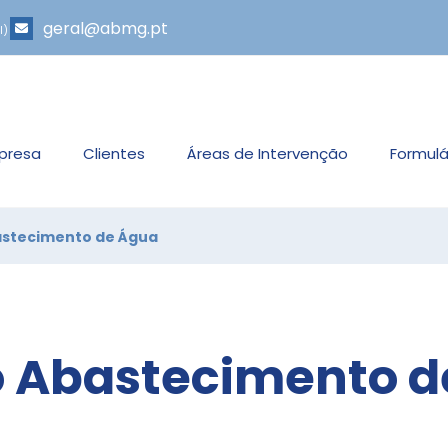
geral@abmg.pt
l)
presa
Clientes
Áreas de Intervenção
Formulá
astecimento de Água
o Abastecimento 