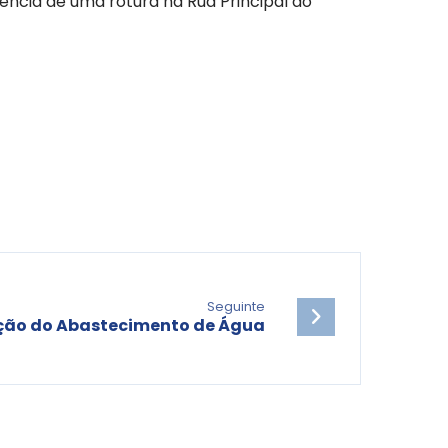
ência de uma rotura na Rua Principal do
Seguinte
ção do Abastecimento de Água