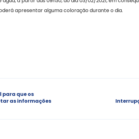
água, a partir das 09h30, do dia 03/02/2021, em consequ
poderá apresentar alguma coloração durante o dia.
 para que os
etar as informações
Interrup