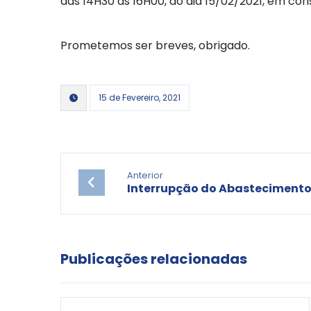
das 14H30 às 16H00, do dia 15/02/2021, em co
Prometemos ser breves, obrigado.
15 de Fevereiro, 2021
Anterior
Interrupção do Abasteciment
Publicações relacionadas