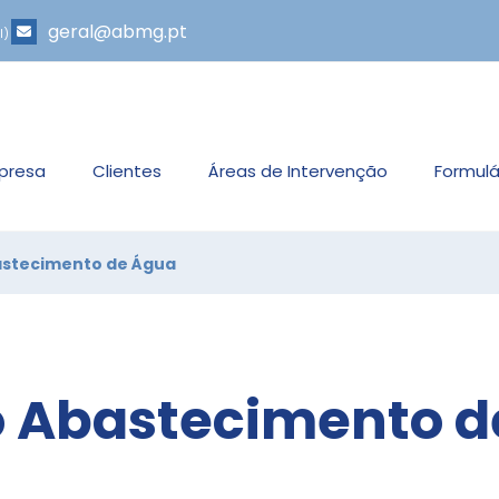
geral@abmg.pt
l)
presa
Clientes
Áreas de Intervenção
Formulá
astecimento de Água
o Abastecimento 