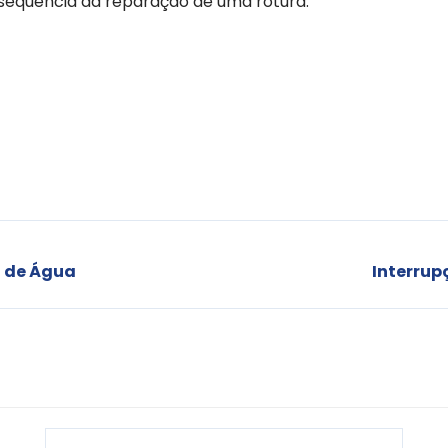
nsequência da reparação de uma rotura.
o de Água
Interrup