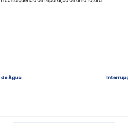
 em consequência de reparação de uma rotura.
o de Água
Interrup