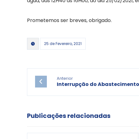
água, das 12H40 às 16H00, do dia 25/02/2021,
Prometemos ser breves, obrigado.
25 de Fevereiro, 2021
Anterior
Interrupção do Abasteciment
Publicações relacionadas