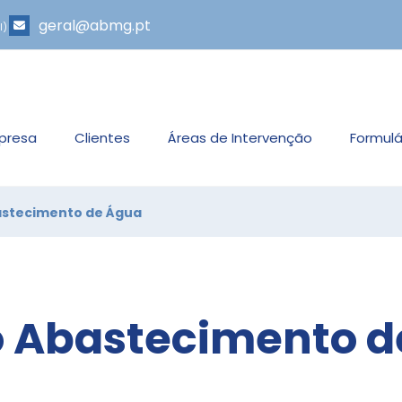
geral@abmg.pt
l)
presa
Clientes
Áreas de Intervenção
Formulá
astecimento de Água
o Abastecimento 