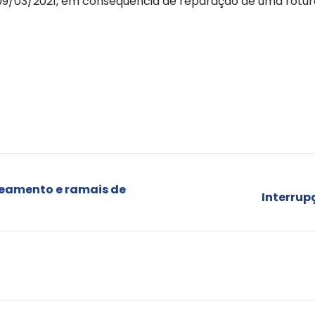
 09/03/2021, em consequência de reparação de uma rotur
neamento e ramais de
Interrup