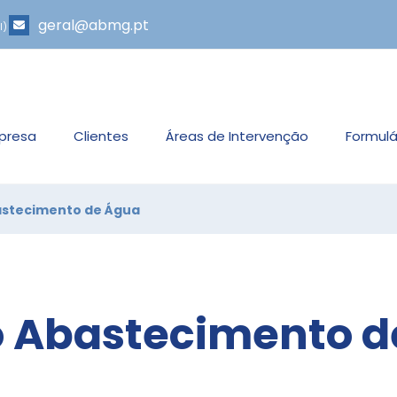
geral@abmg.pt
l)
presa
Clientes
Áreas de Intervenção
Formulá
astecimento de Água
o Abastecimento 