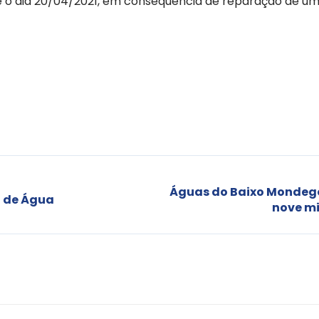
e o dia 20/04/2021, em consequência de reparação de um
Águas do Baixo Mondego
o de Água
nove mi