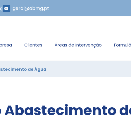
geral@abmg.pt
l)
presa
Clientes
Áreas de Intervenção
Formulá
astecimento de Água
o Abastecimento 