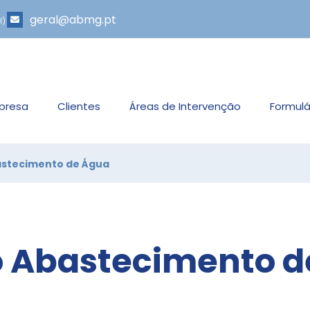
geral@abmg.pt
l)
presa
Clientes
Áreas de Intervenção
Formulá
astecimento de Água
o Abastecimento 