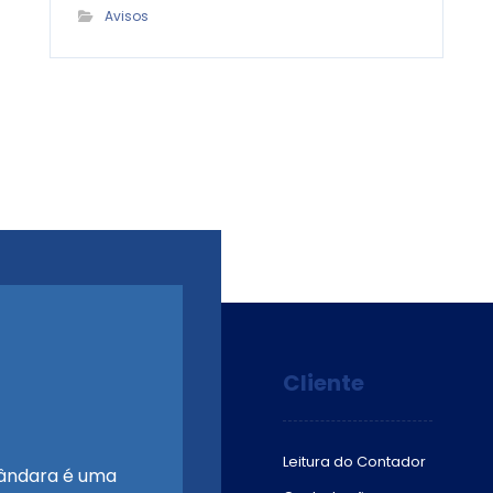
Avisos
Cliente
Leitura do Contador
ândara é uma