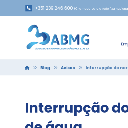
+351 239 246 600
(Chamada para a rede fixa naciona
Em
Blog
Avisos
Interrupção do no
Interrupção d
de água