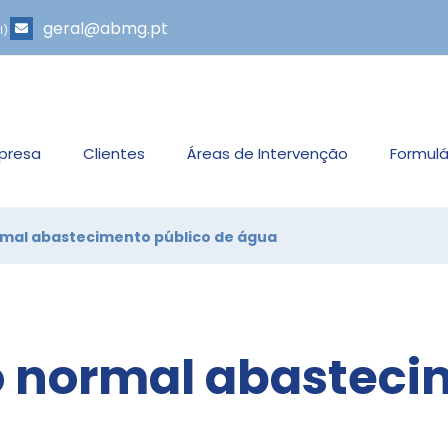
geral@abmg.pt
l)
presa
Clientes
Áreas de Intervenção
Formulá
rmal abastecimento público de água
o normal abasteci