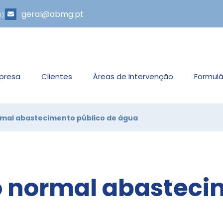
geral@abmg.pt
l)
presa
Clientes
Áreas de Intervenção
Formulá
rmal abastecimento público de água
o normal abasteci