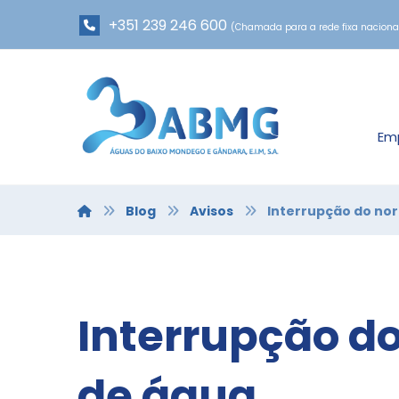
+351 239 246 600
(Chamada para a rede fixa naciona
Em
Blog
Avisos
Interrupção do no
Interrupção d
de água