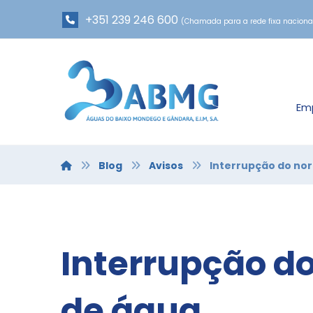
+351 239 246 600
(Chamada para a rede fixa naciona
Em
Blog
Avisos
Interrupção do no
Interrupção d
de água