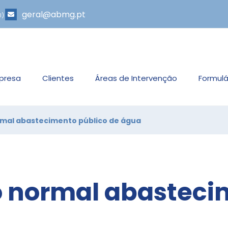
geral@abmg.pt
l)
presa
Clientes
Áreas de Intervenção
Formulá
rmal abastecimento público de água
o normal abasteci