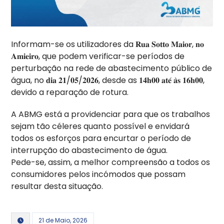
Informam-se os utilizadores da 𝐑𝐮𝐚 𝐒𝐨𝐭𝐭𝐨 𝐌𝐚𝐢𝐨𝐫, 𝐧𝐨
𝐀𝐦𝐢𝐞𝐢𝐫𝐨, que podem verificar-se períodos de
perturbação na rede de abastecimento público de
água, no 𝐝𝐢𝐚 𝟐𝟏/𝟎𝟓/𝟐𝟎𝟐𝟔, desde as 𝟏𝟒𝐡𝟎𝟎 𝐚𝐭𝐞́ 𝐚̀𝐬 𝟏𝟔𝐡𝟎𝟎,
devido a reparação de rotura.
A ABMG está a providenciar para que os trabalhos
sejam tão céleres quanto possível e envidará
todos os esforços para encurtar o período de
interrupção do abastecimento de água.
Pede-se, assim, a melhor compreensão a todos os
consumidores pelos incómodos que possam
resultar desta situação.
21 de Maio, 2026