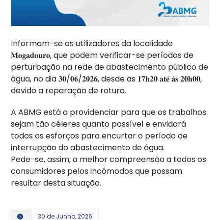
Informam-se os utilizadores da localidade
𝐌𝐨𝐠𝐚𝐝𝐨𝐮𝐫𝐨, que podem verificar-se períodos de
perturbação na rede de abastecimento público de
água, no dia 𝟑𝟎/𝟎𝟔/𝟐𝟎𝟐𝟔, desde as 𝟏𝟕𝐡𝟐𝟎 𝐚𝐭𝐞́ 𝐚̀𝐬 𝟐𝟎𝐡𝟎𝟎,
devido a reparação de rotura.
A ABMG está a providenciar para que os trabalhos
sejam tão céleres quanto possível e envidará
todos os esforços para encurtar o período de
interrupção do abastecimento de água.
Pede-se, assim, a melhor compreensão a todos os
consumidores pelos incómodos que possam
resultar desta situação.
30 de Junho, 2026