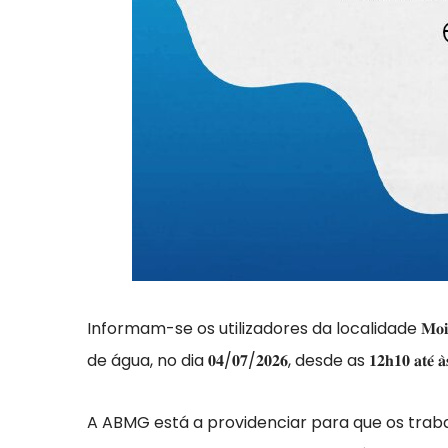
Informam-se os utilizadores da localidade 𝐌𝐨𝐢𝐧
de água, no dia 𝟎𝟒/𝟎𝟕/𝟐𝟎𝟐𝟔, desde as 𝟏𝟐𝐡𝟏𝟎 𝐚𝐭
A ABMG está a providenciar para que os traba