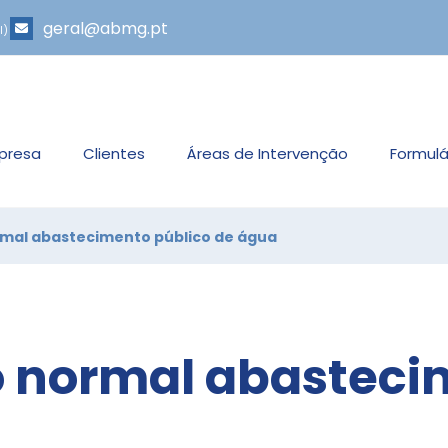
geral@abmg.pt
l)
presa
Clientes
Áreas de Intervenção
Formulá
rmal abastecimento público de água
o normal abasteci