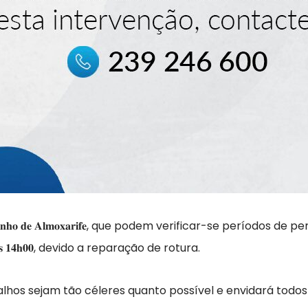
𝐡𝐨 𝐝𝐞 𝐀𝐥𝐦𝐨𝐱𝐚𝐫𝐢𝐟𝐞, que podem verificar-se período
́ 𝐚̀𝐬 𝟏𝟒𝐡𝟎𝟎, devido a reparação de rotura.
lhos sejam tão céleres quanto possível e envidará todos