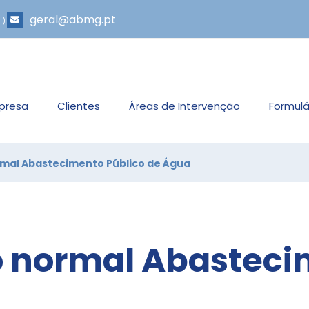
geral@abmg.pt
l)
presa
Clientes
Áreas de Intervenção
Formulá
rmal Abastecimento Público de Água
o normal Abasteci