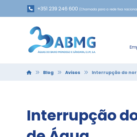
+351 239 246 600
(Chamada para a rede fixa naciona
Em
Blog
Avisos
Interrupção do no
Interrupção d
de Água