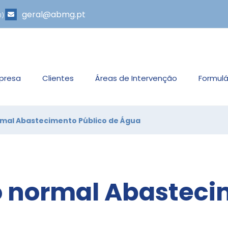
geral@abmg.pt
l)
presa
Clientes
Áreas de Intervenção
Formulá
rmal Abastecimento Público de Água
o normal Abasteci