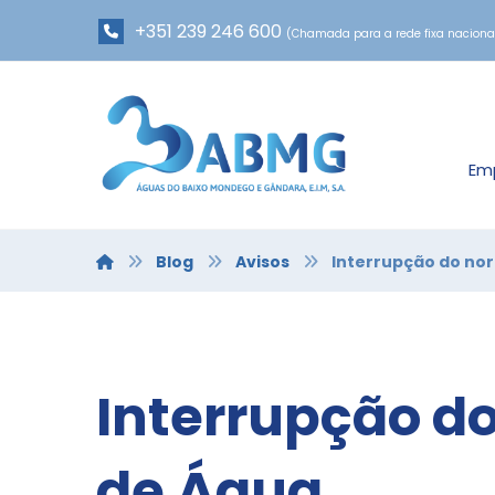
+351 239 246 600
(Chamada para a rede fixa naciona
Em
Blog
Avisos
Interrupção do no
Interrupção d
de Água