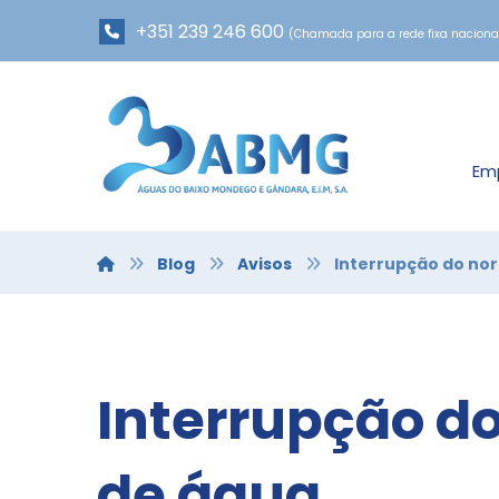
+351 239 246 600
(Chamada para a rede fixa naciona
Em
Blog
Avisos
Interrupção do no
Interrupção d
de água