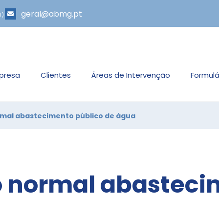
geral@abmg.pt
l)
presa
Clientes
Áreas de Intervenção
Formulá
rmal abastecimento público de água
o normal abasteci