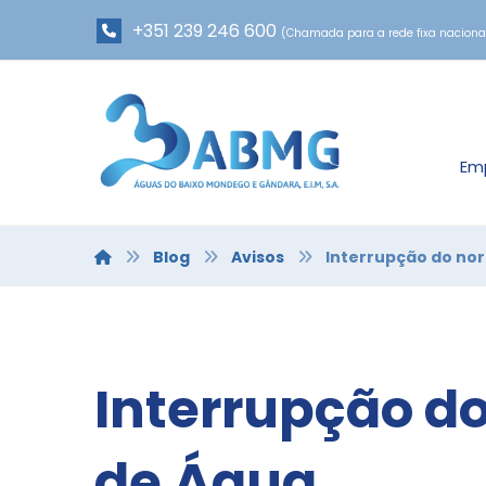
+351 239 246 600
(Chamada para a rede fixa naciona
Em
Blog
Avisos
Interrupção do no
Interrupção d
de Água