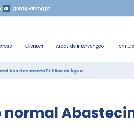
geral@abmg.pt
l)
presa
Clientes
Áreas de Intervenção
Formulá
rmal Abastecimento Público de Água
o normal Abasteci