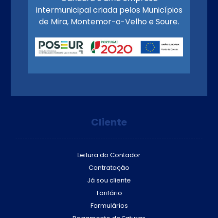
intermunicipal criada pelos Municípios
de Mira, Montemor-o-Velho e Soure.
Cliente
Leitura do Contador
Contratação
Já sou cliente
Tarifário
Formulários