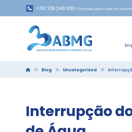
+351 239 246 600
(Chamada para a rede fixa naciona
Em
Blog
Uncategorized
Interrupç
Interrupção d
de Água