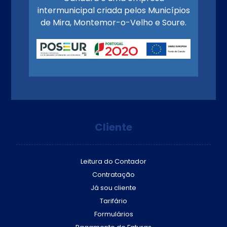
intermunicipal criada pelos Municípios
de Mira, Montemor-o-Velho e Soure.
Cliente
Leitura do Contador
Contratação
Já sou cliente
Tarifário
Formulários