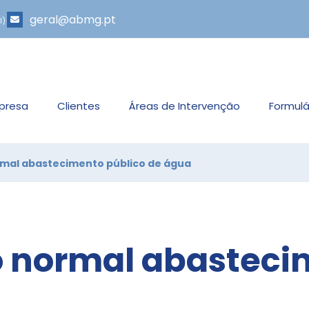
geral@abmg.pt
l)
presa
Clientes
Áreas de Intervenção
Formulá
rmal abastecimento público de água
o normal abasteci