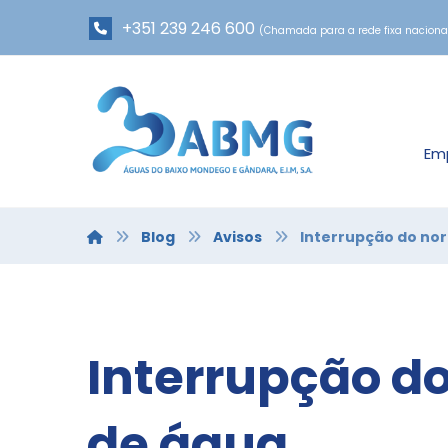
+351 239 246 600
(Chamada para a rede fixa naciona
Em
Blog
Avisos
Interrupção do no
Interrupção d
de água