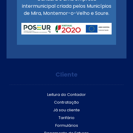
intermunicipal criada pelos Municípios
de Mira, Montemor-o-Velho e Soure.
Cliente
Leitura do Contador
Contratação
Já sou cliente
Tarifário
Formulários