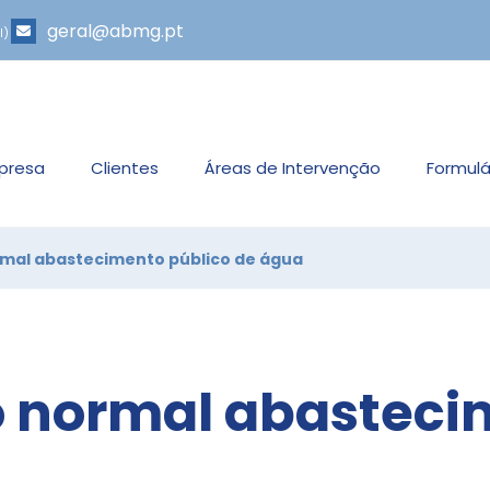
geral@abmg.pt
l)
presa
Clientes
Áreas de Intervenção
Formulá
rmal abastecimento público de água
o normal abasteci