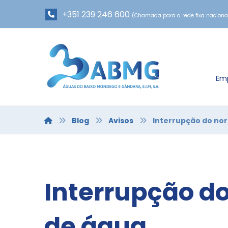
+351 239 246 600
(Chamada para a rede fixa naciona
Em
Blog
Avisos
Interrupção do no
Interrupção d
de água