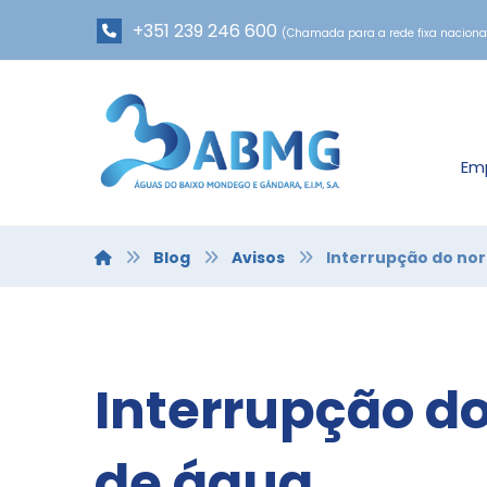
+351 239 246 600
(Chamada para a rede fixa naciona
Em
Blog
Avisos
Interrupção do no
Interrupção d
de água