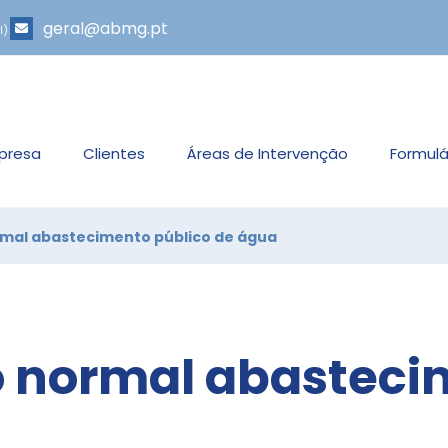
geral@abmg.pt
l)
presa
Clientes
Áreas de Intervenção
Formulá
rmal abastecimento público de água
o normal abasteci