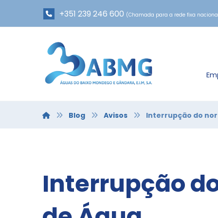
+351 239 246 600
(Chamada para a rede fixa naciona
Em
Blog
Avisos
Interrupção do no
Interrupção d
de Água