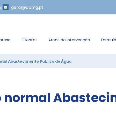
geral@abmg.pt
l)
presa
Clientes
Áreas de Intervenção
Formulá
rmal Abastecimento Público de Água
o normal Abasteci