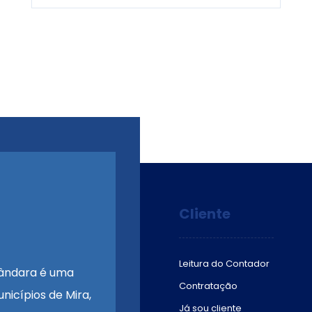
Cliente
Leitura do Contador
ândara é uma
Contratação
nicípios de Mira,
Já sou cliente