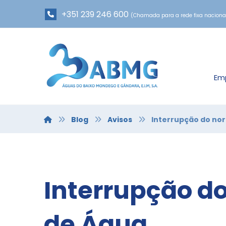
+351 239 246 600
(Chamada para a rede fixa naciona
Em
Blog
Avisos
Interrupção do no
Interrupção d
de Água