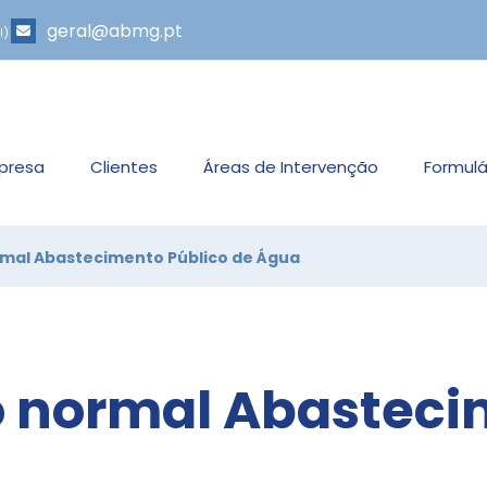
geral@abmg.pt
l)
presa
Clientes
Áreas de Intervenção
Formulá
rmal Abastecimento Público de Água
o normal Abasteci