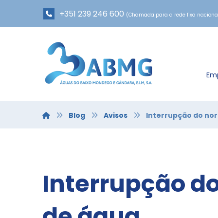
+351 239 246 600
(Chamada para a rede fixa naciona
Em
Blog
Avisos
Interrupção do no
Interrupção d
de água