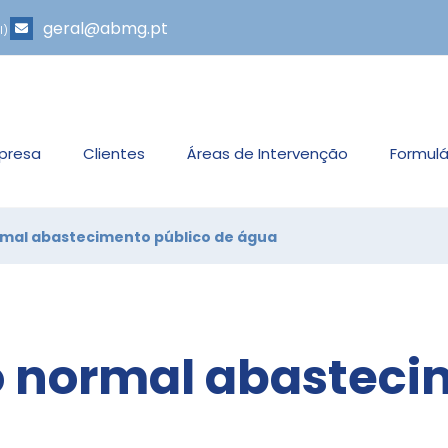
geral@abmg.pt
l)
presa
Clientes
Áreas de Intervenção
Formulá
rmal abastecimento público de água
o normal abasteci